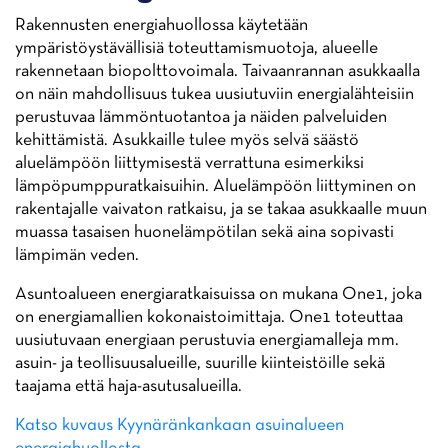
Rakennusten energiahuollossa käytetään
ympäristöystävällisiä toteuttamismuotoja, alueelle
rakennetaan biopolttovoimala. Taivaanrannan asukkaalla
on näin mahdollisuus tukea uusiutuviin energialähteisiin
perustuvaa lämmöntuotantoa ja näiden palveluiden
kehittämistä. Asukkaille tulee myös selvä säästö
aluelämpöön liittymisestä verrattuna esimerkiksi
lämpöpumppuratkaisuihin. Aluelämpöön liittyminen on
rakentajalle vaivaton ratkaisu, ja se takaa asukkaalle muun
muassa tasaisen huonelämpötilan sekä aina sopivasti
lämpimän veden.
Asuntoalueen energiaratkaisuissa on mukana One1, joka
on energiamallien kokonaistoimittaja. One1 toteuttaa
uusiutuvaan energiaan perustuvia energiamalleja mm.
asuin- ja teollisuusalueille, suurille kiinteistöille sekä
taajama että haja-asutusalueilla.
Katso kuvaus Kyynäränkankaan asuinalueen