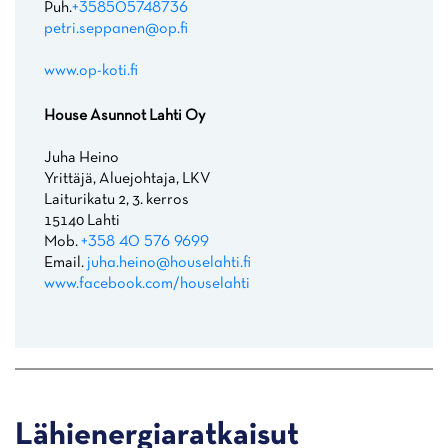
Puh.
+358505748736
petri.seppanen@op.fi
www.op-koti.fi
House Asunnot Lahti Oy
Juha Heino
Yrittäjä, Aluejohtaja, LKV
Laiturikatu 2, 3. kerros
15140 Lahti
Mob.
+358 40 576 9699
Email.
juha.heino@houselahti.fi
www.facebook.com/houselahti
Lähienergiaratkaisut