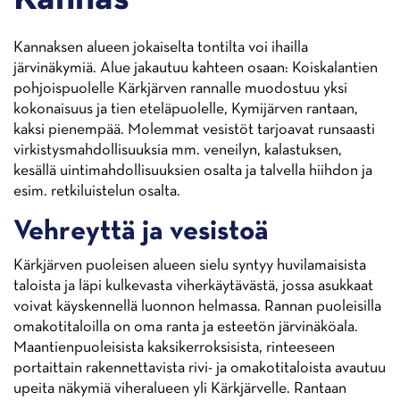
Kannaksen alueen jokaiselta tontilta voi ihailla
järvinäkymiä. Alue jakautuu kahteen osaan: Koiskalantien
pohjoispuolelle Kärkjärven rannalle muodostuu yksi
kokonaisuus ja tien eteläpuolelle, Kymijärven rantaan,
kaksi pienempää. Molemmat vesistöt tarjoavat runsaasti
virkistysmahdollisuuksia mm. veneilyn, kalastuksen,
kesällä uintimahdollisuuksien osalta ja talvella hiihdon ja
esim. retkiluistelun osalta.
Vehreyttä ja vesistoä
Kärkjärven puoleisen alueen sielu syntyy huvilamaisista
taloista ja läpi kulkevasta viherkäytävästä, jossa asukkaat
voivat käyskennellä luonnon helmassa. Rannan puoleisilla
omakotitaloilla on oma ranta ja esteetön järvinäköala.
Maantienpuoleisista kaksikerroksisista, rinteeseen
portaittain rakennettavista rivi- ja omakotitaloista avautuu
upeita näkymiä viheralueen yli Kärkjärvelle. Rantaan