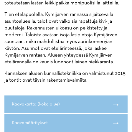
toteutetaan lasten leikkipaikka monipuolisilla laitteilla.
Tien eteläpuolella, Kymijärven rannassa sijaitsevalla
asuntoalueella, talot ovat valkoisia rapattuja kivi- ja
puutaloja. Rakennusten ulkoasu on pelkistetty ja
moderni. Taloista avataan isoja lasipintoja Kymijärven
suuntaan, mikä mahdollistaa myös aurinkoenergian
käytön. Asunnot ovat etelärinteessä, joka laskee
Kymijärven rantaan. Alueen yhteydessä Kymijärven
etelärannalla on kaunis luonnontilainen hiekkaranta.
Kannaksen alueen kunnallistekniikka on valmistunut 2015
ja tontit ovat täysin rakentamisvalmiita.
→
Kaavakartta (koko alue)
→
Kaavamääritykset