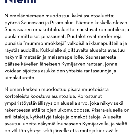
Niemelänniemeen muodostuu kaksi asuntoaluetta:
pyöreä Saunasaari ja Pisara-alue. Niemen keskellä olevan
Saunasaaren omakotitaloaluetta maustavat romantiikka ja
puulämmitteiset pihasaunat. Puutalot ovat moderneja
punaisia ”mummonmökkejä” valkoisilla ikkunapuitteilla ja
räystäslaudoilla. Kukkulalle sijoittuvalta alueelta avautuu
näkymiä metsään ja maisemapellolle. Saunasaaresta
pääsee kävellen läheiseen Kymijärven rantaan, jonne
voidaan sijoittaa asukkaiden yhteisiä rantasaunoja ja
uimalaitureita.
Niemen kärkeen muodostuu pisaranmuotoisista
kortteleista koostuva asuntoalue. Korostunut
ympäristöystävällisyys on alueella arvo, joka näkyy sekä
rakenteessa että talojen ulkomuodossa. Pisara-alueella on
erillistaloja, kytkettyjä taloja ja omakotitaloja. Alueelta
avautuu upeita näkymiä lounaaseen Kymijärvelle, ja sieltä
on välitön yhteys sekä järvelle että rantoja kiertävälle