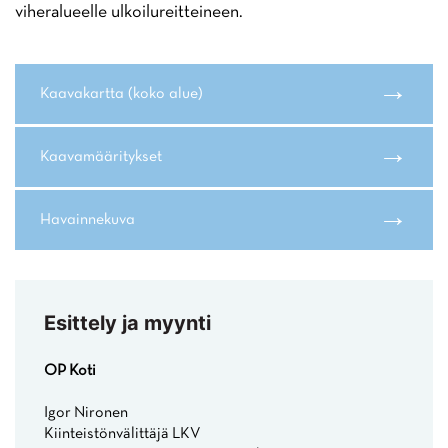
viheralueelle ulkoilureitteineen.
→
Kaavakartta (koko alue)
→
Kaavamääritykset
→
Havainnekuva
Esittely ja myynti
OP Koti
Igor Nironen
Kiinteistönvälittäjä LKV