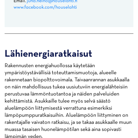
Email.
juha.heino@houselahti.fi
www.facebook.com/houselahti
Lähienergiaratkaisut
Rakennusten energiahuollossa käytetään
ympäristöystävällisiä toteuttamismuotoja, alueelle
rakennetaan biopolttovoimala. Taivaanrannan asukkaalla
on näin mahdollisuus tukea uusiutuviin energialähteisiin
perustuvaa lämmöntuotantoa ja näiden palveluiden
kehittämistä. Asukkaille tulee myös selvä säästö
aluelämpöön liittymisestä verrattuna esimerkiksi
lämpöpumppuratkaisuihin. Aluelämpöön liittyminen on
rakentajalle vaivaton ratkaisu, ja se takaa asukkaalle muun
muassa tasaisen huonelämpötilan sekä aina sopivasti
lämpimän veden.