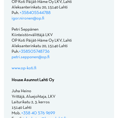
OP Koti Päijät-Häme Oy LKV, Lahti
Aleksanterinkatu 20, 15140 Lahti
Puh.
+358405544788
igor.nironen@op.fi
Petri Seppänen
Kiinteistönvälittäjä LKV
OP Koti Päijät-Häme Oy LKV, Lahti
Aleksanterinkatu 20, 15140 Lahti
Puh.
+358505748736
petri.seppanen@op.fi
www.op-koti.fi
House Asunnot Lahti Oy
Juha Heino
Yrittäjä, Aluejohtaja, LKV
Laiturikatu 2, 3. kerros
15140 Lahti
Mob.
+358 40 576 9699