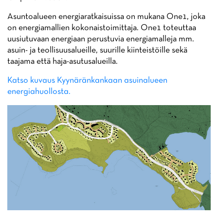
Asuntoalueen energiaratkaisuissa on mukana One1, joka
on energiamallien kokonaistoimittaja. One1 toteuttaa
uusiutuvaan energiaan perustuvia energiamalleja mm.
asuin- ja teollisuusalueille, suurille kiinteistöille sekä
taajama että haja-asutusalueilla.
Katso kuvaus Kyynäränkankaan asuinalueen
energiahuollosta.