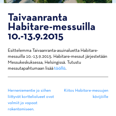
Taivaanranta
Habitare-messuilla
10.-13.9.2015
Esittelemma Taivaanranta-asuinaluetta Habitare-
messuilla 10.-13.9.2015. Habitare-messut järjestetään
Messukeskuksessa, Helsingissä. Tutustu
messutapahtumaan lisää
täällä
.
Post
Herneniementie ja siihen
Kiitos Habitare-messujen
liittyvät korttelialueet ovat
kävijöille
navigation
valmiit ja vapaat
rakentamiseen.